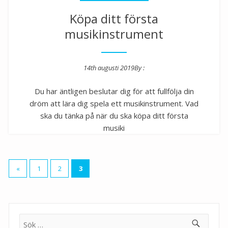
Köpa ditt första
musikinstrument
14th augusti 2019
By :
Posted on
Du har äntligen beslutar dig för att fullfölja din
dröm att lära dig spela ett musikinstrument. Vad
ska du tänka på när du ska köpa ditt första
musiki
Sidnumrering
«
1
2
3
för
inlägg
Sök