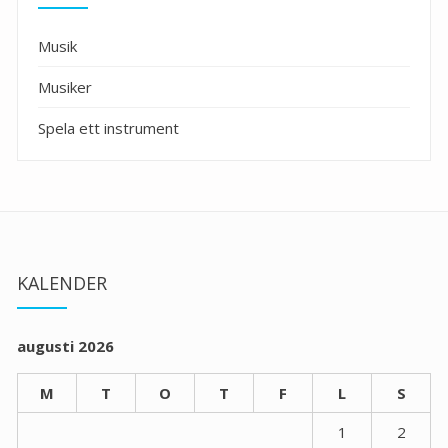
Musik
Musiker
Spela ett instrument
KALENDER
augusti 2026
M
T
O
T
F
L
S
1
2