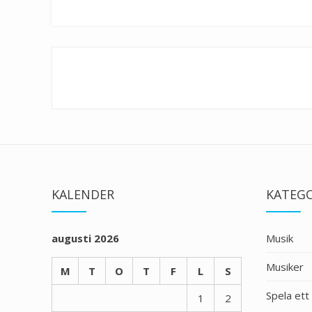
Inläggsnavigering
KALENDER
KATEGO
augusti 2026
Musik
Musiker
M
T
O
T
F
L
S
Spela ett
1
2