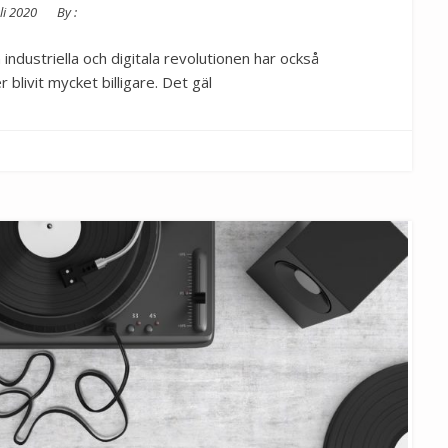
ed
li 2020
By :
 industriella och digitala revolutionen har också
blivit mycket billigare. Det gäl