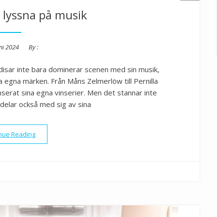
h lyssna på musik
ed
ni 2024
By :
ändisar inte bara dominerar scenen med sin musik,
a egna märken. Från Måns Zelmerlöw till Pernilla
nserat sina egna vinserier. Men det stannar inte
delar också med sig av sina
”Drick vin och lyssna på musik”
nue Reading