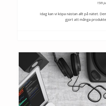
Post
15th ju
on
Idag kan vi köpa nästan allt på nätet. Den
gjort att många produkter 