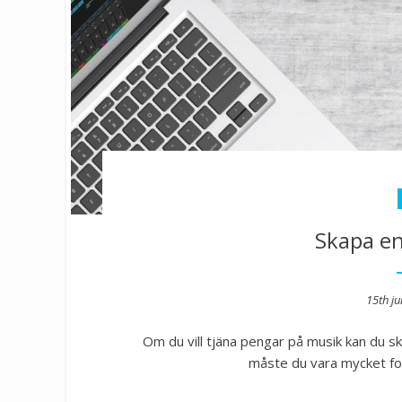
Skapa e
Post
15th ju
on
Om du vill tjäna pengar på musik kan du sk
måste du vara mycket fok