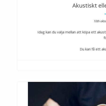
Akustiskt ell
Posted
10th okt
on
Idag kan du välja mellan att köpa ett akusti
f
Du kan få ett aku