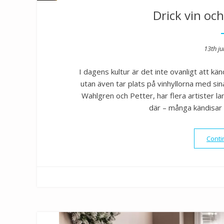
Drick vin oc
Post
13th ju
on
I dagens kultur är det inte ovanligt att k
utan även tar plats på vinhyllorna med sin
Wahlgren och Petter, har flera artister la
där – många kändisar 
Conti