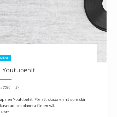
Musik
n Youtubehit
ed
ni 2020
By :
apa en Youtubehit. För att skapa en hit som slår
userad och planera filmen väl.
Rätt