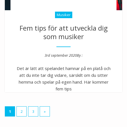
Musiker
Fem tips för att utveckla dig
som musiker
3rd september 2020
By :
Posted on
Det är lätt att spelandet hamnar på en platå och
att du inte tar dig vidare, särskilt om du sitter
hemma och spelar på egen hand. Här kommer
fem tips
Sidnumrering
1
2
3
»
för
inlägg