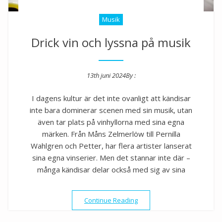
Musik
Drick vin och lyssna på musik
13th juni 2024
By :
Posted on
I dagens kultur är det inte ovanligt att kändisar
inte bara dominerar scenen med sin musik, utan
även tar plats på vinhyllorna med sina egna
märken. Från Måns Zelmerlöw till Pernilla
Wahlgren och Petter, har flera artister lanserat
sina egna vinserier. Men det stannar inte där –
många kändisar delar också med sig av sina
”Drick vin och lyssna på mus
Continue Reading