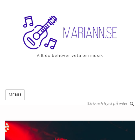
Allt du behöver veta om musik
MENU