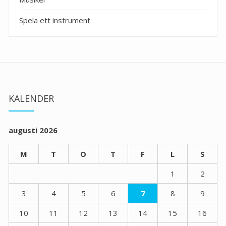
Spela ett instrument
KALENDER
augusti 2026
M
T
O
T
F
L
S
1
2
3
4
5
6
7
8
9
10
11
12
13
14
15
16