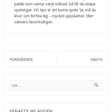
publik som väntar varje månad. Då får du skapa
spelningar. Ett tips är att kunna spela ”Ja, må du
leva” och förfina dig – mycket uppskattat. Eller
vänners favoritsånger.
Inläggsnavigering
Previous
Next
post:
post:
Sök
efter:
SENASTE INLÄGGEN