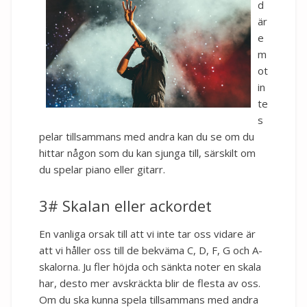
d
är
e
m
ot
in
te
s
pelar tillsammans med andra kan du se om du
hittar någon som du kan sjunga till, särskilt om
du spelar piano eller gitarr.
3# Skalan eller ackordet
En vanliga orsak till att vi inte tar oss vidare är
att vi håller oss till de bekväma C, D, F, G och A-
skalorna. Ju fler höjda och sänkta noter en skala
har, desto mer avskräckta blir de flesta av oss.
Om du ska kunna spela tillsammans med andra