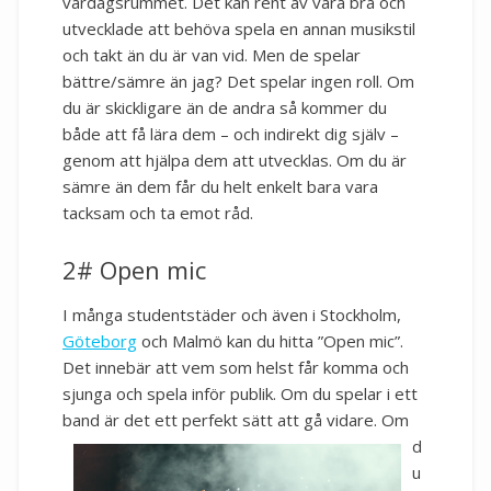
vardagsrummet. Det kan rent av vara bra och
utvecklade att behöva spela en annan musikstil
och takt än du är van vid. Men de spelar
bättre/sämre än jag? Det spelar ingen roll. Om
du är skickligare än de andra så kommer du
både att få lära dem – och indirekt dig själv –
genom att hjälpa dem att utvecklas. Om du är
sämre än dem får du helt enkelt bara vara
tacksam och ta emot råd.
2# Open mic
I många studentstäder och även i Stockholm,
Göteborg
och Malmö kan du hitta ”Open mic”.
Det innebär att vem som helst får komma och
sjunga och spela inför publik. Om du spelar i ett
band är det ett perfekt sätt att gå
vidare. Om
d
u