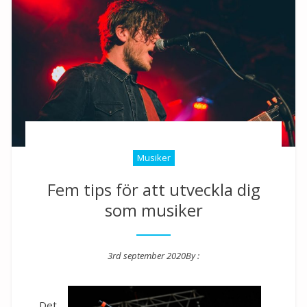
Musiker
Fem tips för att utveckla dig
som musiker
3rd september 2020
By :
Posted on
Det