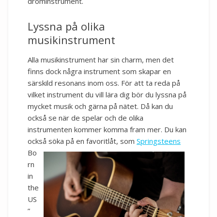
dröminstrument.
Lyssna på olika
musikinstrument
Alla musikinstrument har sin charm, men det
finns dock några instrument som skapar en
särskild resonans inom oss. För att ta reda på
vilket instrument du vill lära dig bör du lyssna på
mycket musik och gärna på nätet. Då kan du
också se när de spelar och de olika
instrumenten kommer komma fram mer. Du kan
också söka på en favoritlåt, som
Springsteens
Bo
rn
in
the
US
”