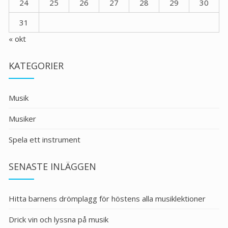
24
25
26
27
28
29
30
31
« okt
KATEGORIER
Musik
Musiker
Spela ett instrument
SENASTE INLÄGGEN
Hitta barnens drömplagg för höstens alla musiklektioner
Drick vin och lyssna på musik