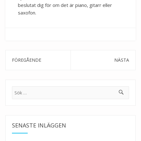
beslutat dig för om det är piano, gitarr eller
saxofon.
Inläggsnavigering
Previous
Next
post:
post:
Sök
efter:
SENASTE INLÄGGEN